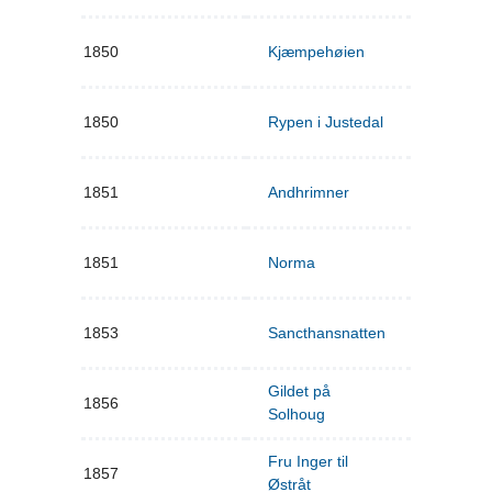
1850
Kjæmpehøien
1850
Rypen i Justedal
1851
Andhrimner
1851
Norma
1853
Sancthansnatten
Gildet på
1856
Solhoug
Fru Inger til
1857
Østråt