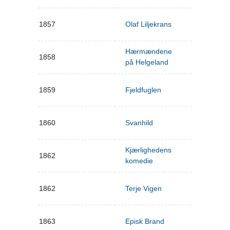
1857
Olaf Liljekrans
Hærmændene
1858
på Helgeland
1859
Fjeldfuglen
1860
Svanhild
Kjærlighedens
1862
komedie
1862
Terje Vigen
1863
Episk Brand