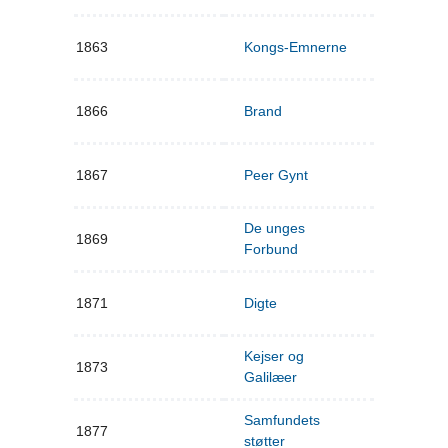
1863
Kongs-Emnerne
1866
Brand
1867
Peer Gynt
De unges
1869
Forbund
1871
Digte
Kejser og
1873
Galilæer
Samfundets
1877
støtter