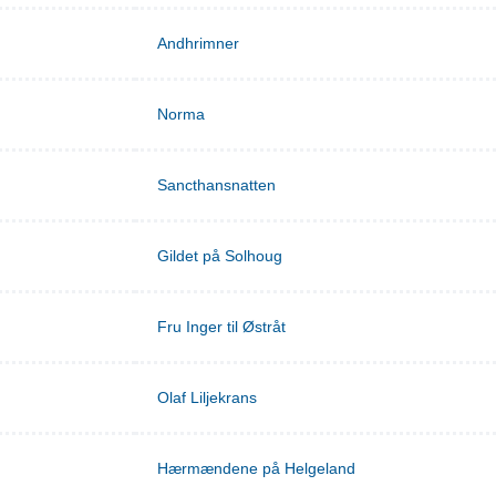
Andhrimner
Norma
Sancthansnatten
Gildet på Solhoug
Fru Inger til Østråt
Olaf Liljekrans
Hærmændene på Helgeland