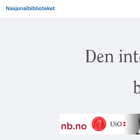
Den int
b