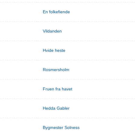
En folkefiende
Vildanden
Hvide heste
Rosmersholm
Fruen fra havet
Hedda Gabler
Bygmester Solness