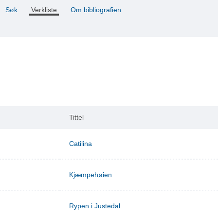
Søk
Verkliste
Om bibliografien
Tittel
Catilina
Kjæmpehøien
Rypen i Justedal