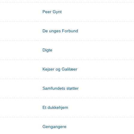
Peer Gynt
De unges Forbund
Digte
Kejser og Galilæer
Samfundets støtter
Et dukkehjem
Gengangere