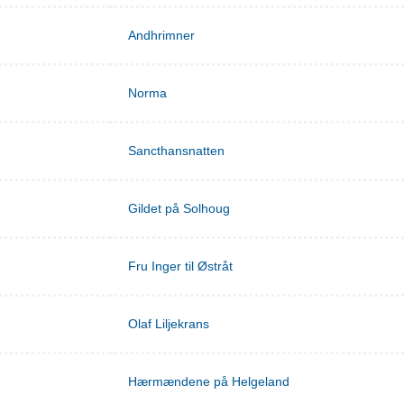
Andhrimner
Norma
Sancthansnatten
Gildet på Solhoug
Fru Inger til Østråt
Olaf Liljekrans
Hærmændene på Helgeland