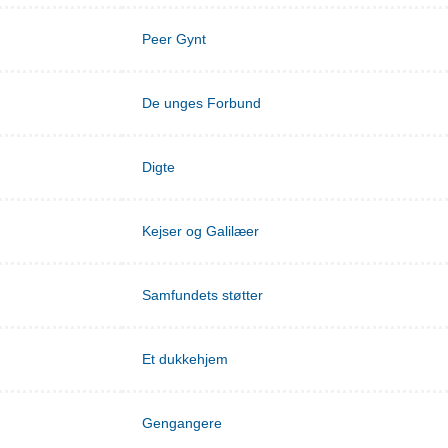
Peer Gynt
De unges Forbund
Digte
Kejser og Galilæer
Samfundets støtter
Et dukkehjem
Gengangere