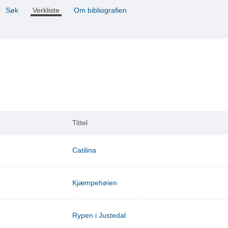
Søk
Verkliste
Om bibliografien
Tittel
Catilina
Kjæmpehøien
Rypen i Justedal