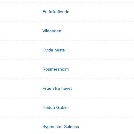
En folkefiende
Vildanden
Hvide heste
Rosmersholm
Fruen fra havet
Hedda Gabler
Bygmester Solness