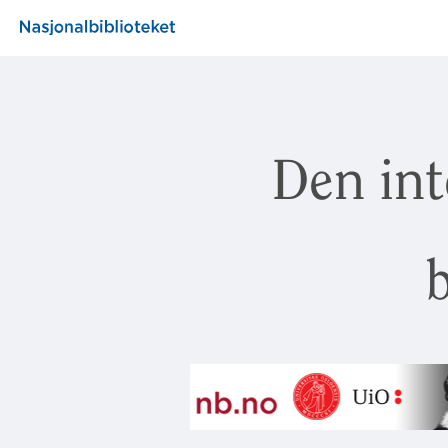
Den int
b