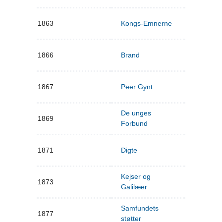
1863
Kongs-Emnerne
1866
Brand
1867
Peer Gynt
De unges
1869
Forbund
1871
Digte
Kejser og
1873
Galilæer
Samfundets
1877
støtter