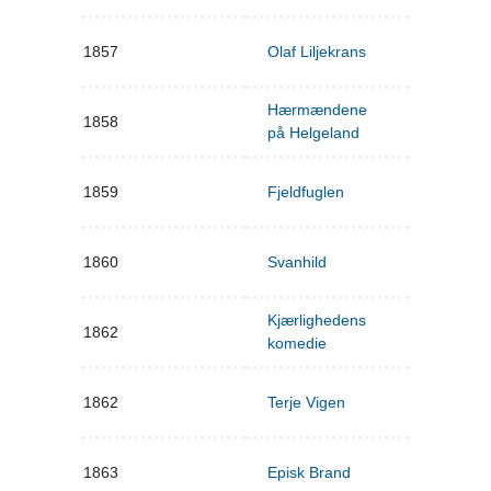
1857
Olaf Liljekrans
Hærmændene
1858
på Helgeland
1859
Fjeldfuglen
1860
Svanhild
Kjærlighedens
1862
komedie
1862
Terje Vigen
1863
Episk Brand