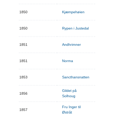
1850
Kjæmpehøien
1850
Rypen i Justedal
1851
Andhrimner
1851
Norma
1853
Sancthansnatten
Gildet på
1856
Solhoug
Fru Inger til
1857
Østråt