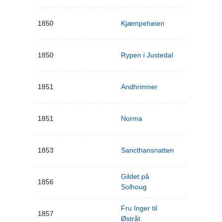
1850
Kjæmpehøien
1850
Rypen i Justedal
1851
Andhrimner
1851
Norma
1853
Sancthansnatten
Gildet på
1856
Solhoug
Fru Inger til
1857
Østråt