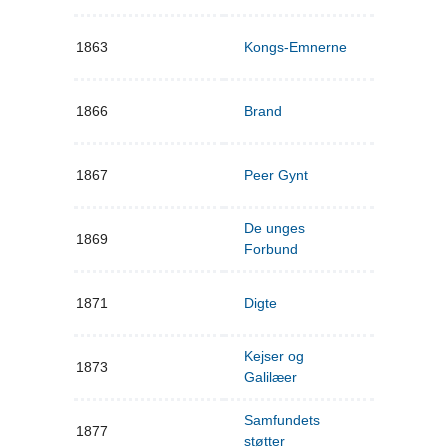
1863
Kongs-Emnerne
1866
Brand
1867
Peer Gynt
De unges
1869
Forbund
1871
Digte
Kejser og
1873
Galilæer
Samfundets
1877
støtter