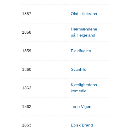
1857
Olaf Liljekrans
Hærmændene
1858
på Helgeland
1859
Fjeldfuglen
1860
Svanhild
Kjærlighedens
1862
komedie
1862
Terje Vigen
1863
Episk Brand