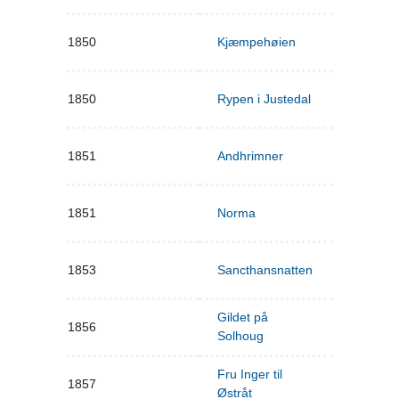
1850
Kjæmpehøien
1850
Rypen i Justedal
1851
Andhrimner
1851
Norma
1853
Sancthansnatten
Gildet på
1856
Solhoug
Fru Inger til
1857
Østråt