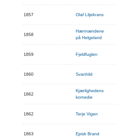
1857
Olaf Liljekrans
Hærmændene
1858
på Helgeland
1859
Fjeldfuglen
1860
Svanhild
Kjærlighedens
1862
komedie
1862
Terje Vigen
1863
Episk Brand