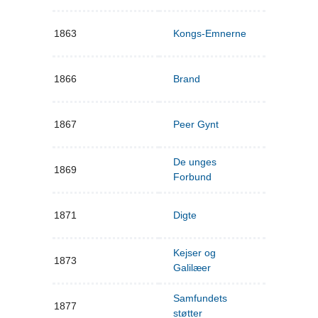
1863
Kongs-Emnerne
1866
Brand
1867
Peer Gynt
De unges
1869
Forbund
1871
Digte
Kejser og
1873
Galilæer
Samfundets
1877
støtter