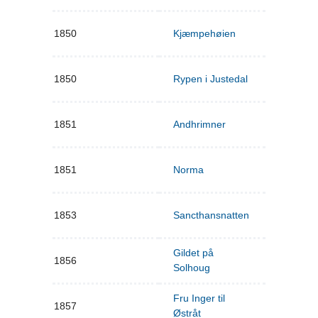
1850
Kjæmpehøien
1850
Rypen i Justedal
1851
Andhrimner
1851
Norma
1853
Sancthansnatten
Gildet på
1856
Solhoug
Fru Inger til
1857
Østråt