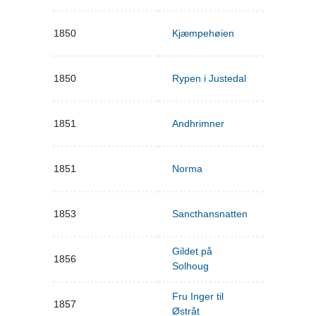
1850
Kjæmpehøien
1850
Rypen i Justedal
1851
Andhrimner
1851
Norma
1853
Sancthansnatten
Gildet på
1856
Solhoug
Fru Inger til
1857
Østråt