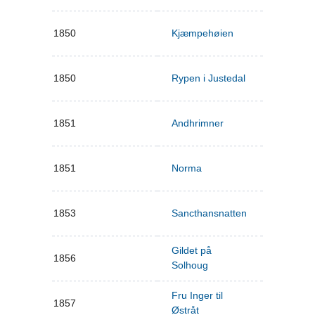
1850
Kjæmpehøien
1850
Rypen i Justedal
1851
Andhrimner
1851
Norma
1853
Sancthansnatten
Gildet på
1856
Solhoug
Fru Inger til
1857
Østråt