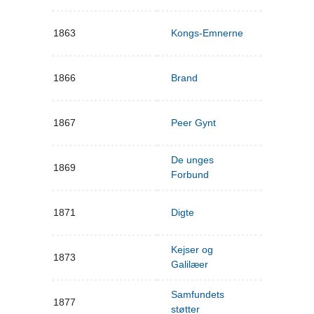
1863
Kongs-Emnerne
1866
Brand
1867
Peer Gynt
De unges
1869
Forbund
1871
Digte
Kejser og
1873
Galilæer
Samfundets
1877
støtter