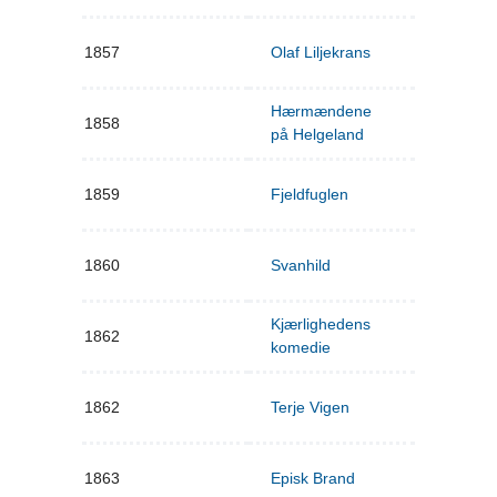
1857
Olaf Liljekrans
Hærmændene
1858
på Helgeland
1859
Fjeldfuglen
1860
Svanhild
Kjærlighedens
1862
komedie
1862
Terje Vigen
1863
Episk Brand