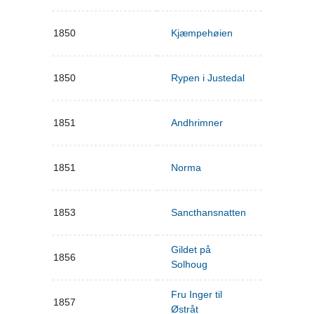
1850
Kjæmpehøien
1850
Rypen i Justedal
1851
Andhrimner
1851
Norma
1853
Sancthansnatten
Gildet på
1856
Solhoug
Fru Inger til
1857
Østråt