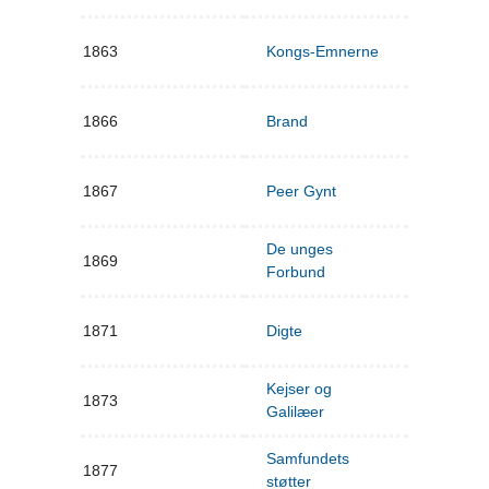
1863
Kongs-Emnerne
1866
Brand
1867
Peer Gynt
De unges
1869
Forbund
1871
Digte
Kejser og
1873
Galilæer
Samfundets
1877
støtter