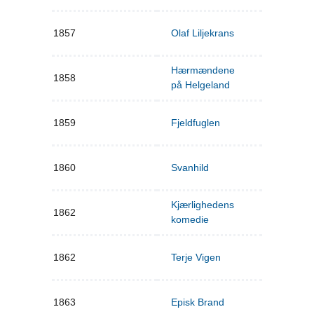
1857
Olaf Liljekrans
Hærmændene
1858
på Helgeland
1859
Fjeldfuglen
1860
Svanhild
Kjærlighedens
1862
komedie
1862
Terje Vigen
1863
Episk Brand