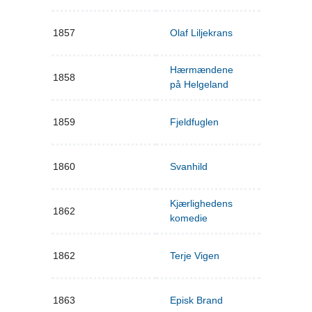
1857
Olaf Liljekrans
Hærmændene
1858
på Helgeland
1859
Fjeldfuglen
1860
Svanhild
Kjærlighedens
1862
komedie
1862
Terje Vigen
1863
Episk Brand