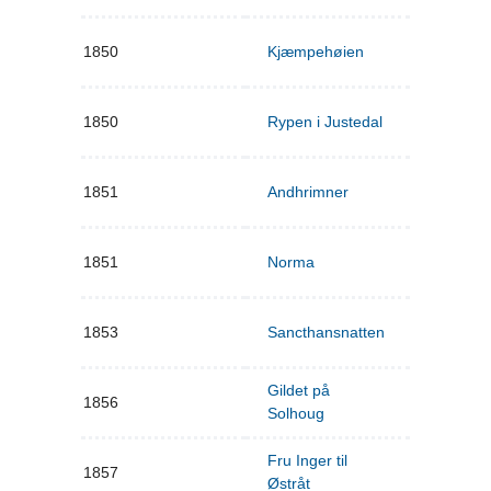
1850
Kjæmpehøien
1850
Rypen i Justedal
1851
Andhrimner
1851
Norma
1853
Sancthansnatten
Gildet på
1856
Solhoug
Fru Inger til
1857
Østråt