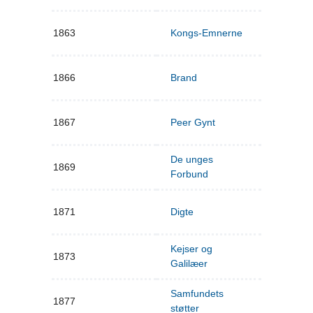
1863
Kongs-Emnerne
1866
Brand
1867
Peer Gynt
De unges
1869
Forbund
1871
Digte
Kejser og
1873
Galilæer
Samfundets
1877
støtter