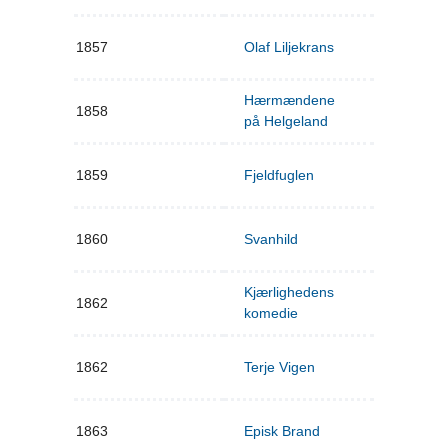
1857
Olaf Liljekrans
Hærmændene
1858
på Helgeland
1859
Fjeldfuglen
1860
Svanhild
Kjærlighedens
1862
komedie
1862
Terje Vigen
1863
Episk Brand