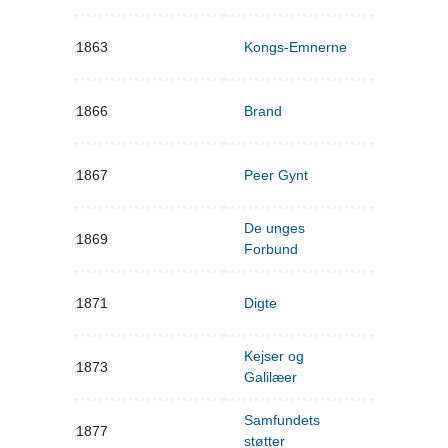
1863
Kongs-Emnerne
1866
Brand
1867
Peer Gynt
De unges
1869
Forbund
1871
Digte
Kejser og
1873
Galilæer
Samfundets
1877
støtter