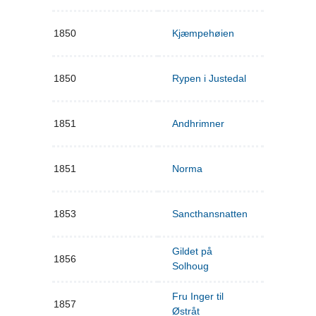
1850
Kjæmpehøien
1850
Rypen i Justedal
1851
Andhrimner
1851
Norma
1853
Sancthansnatten
Gildet på
1856
Solhoug
Fru Inger til
1857
Østråt