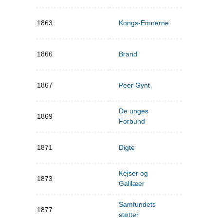
1863
Kongs-Emnerne
1866
Brand
1867
Peer Gynt
De unges
1869
Forbund
1871
Digte
Kejser og
1873
Galilæer
Samfundets
1877
støtter