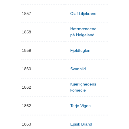
1857
Olaf Liljekrans
Hærmændene
1858
på Helgeland
1859
Fjeldfuglen
1860
Svanhild
Kjærlighedens
1862
komedie
1862
Terje Vigen
1863
Episk Brand