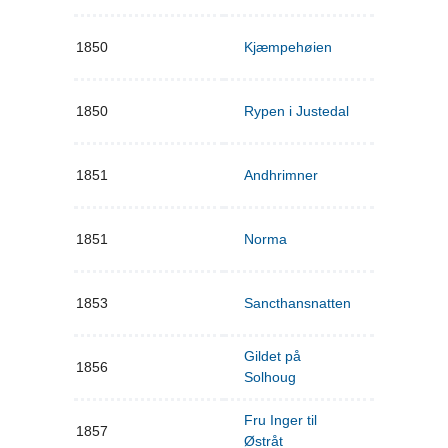
1850
Kjæmpehøien
1850
Rypen i Justedal
1851
Andhrimner
1851
Norma
1853
Sancthansnatten
Gildet på
1856
Solhoug
Fru Inger til
1857
Østråt