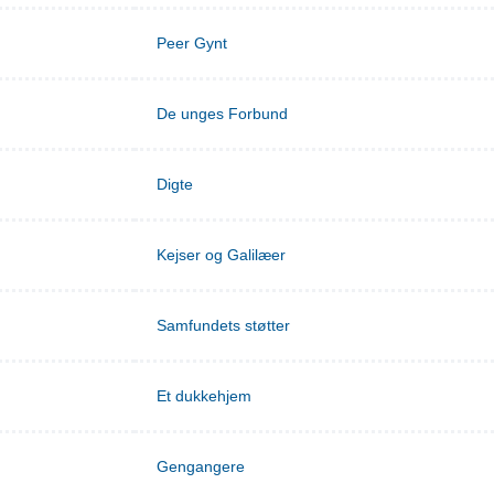
Peer Gynt
De unges Forbund
Digte
Kejser og Galilæer
Samfundets støtter
Et dukkehjem
Gengangere