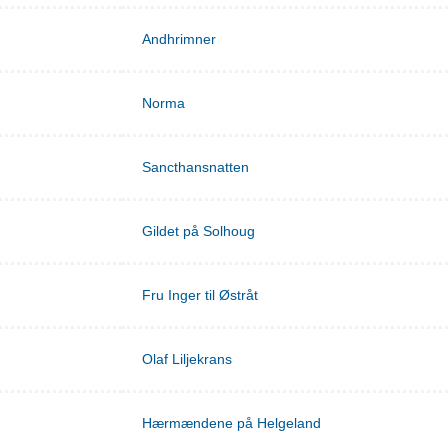
Andhrimner
Norma
Sancthansnatten
Gildet på Solhoug
Fru Inger til Østråt
Olaf Liljekrans
Hærmændene på Helgeland