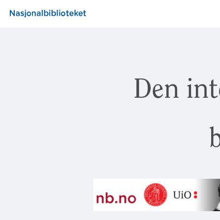
Den int
b