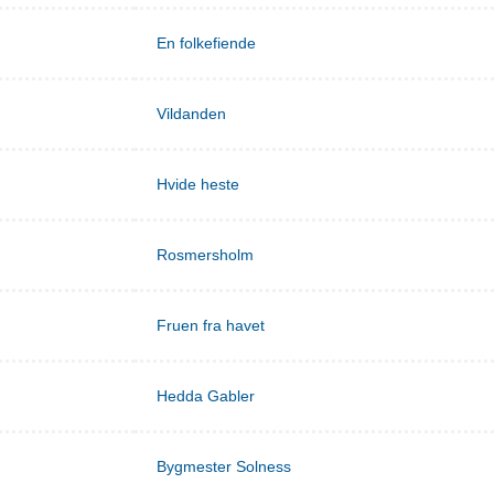
En folkefiende
Vildanden
Hvide heste
Rosmersholm
Fruen fra havet
Hedda Gabler
Bygmester Solness