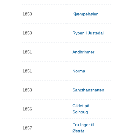
1850
Kjæmpehøien
1850
Rypen i Justedal
1851
Andhrimner
1851
Norma
1853
Sancthansnatten
Gildet på
1856
Solhoug
Fru Inger til
1857
Østråt