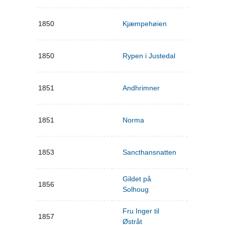
1850
Kjæmpehøien
1850
Rypen i Justedal
1851
Andhrimner
1851
Norma
1853
Sancthansnatten
Gildet på
1856
Solhoug
Fru Inger til
1857
Østråt