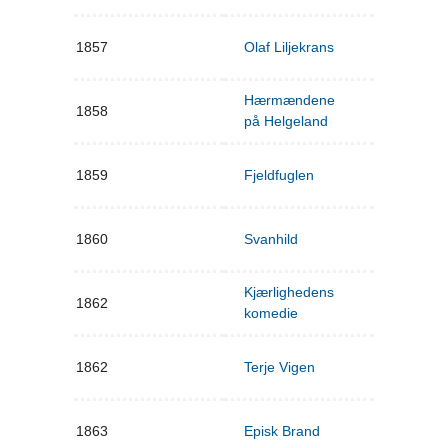
1857
Olaf Liljekrans
Hærmændene
1858
på Helgeland
1859
Fjeldfuglen
1860
Svanhild
Kjærlighedens
1862
komedie
1862
Terje Vigen
1863
Episk Brand