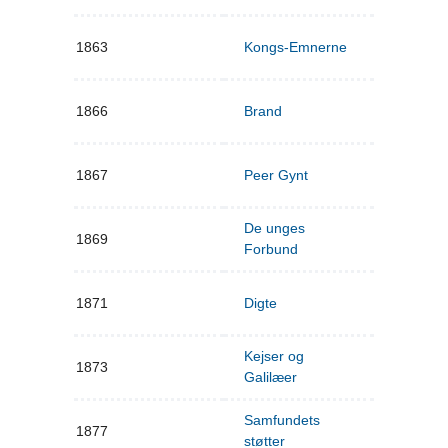
1863
Kongs-Emnerne
1866
Brand
1867
Peer Gynt
De unges
1869
Forbund
1871
Digte
Kejser og
1873
Galilæer
Samfundets
1877
støtter