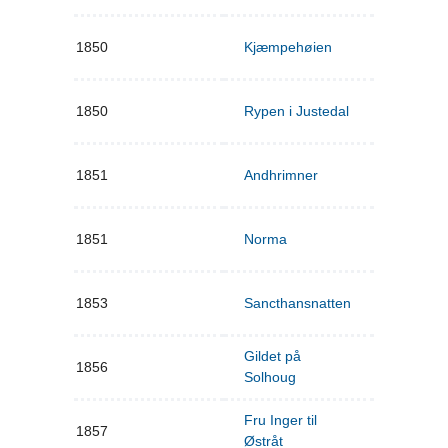
1850
Kjæmpehøien
1850
Rypen i Justedal
1851
Andhrimner
1851
Norma
1853
Sancthansnatten
Gildet på
1856
Solhoug
Fru Inger til
1857
Østråt