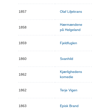
1857
Olaf Liljekrans
Hærmændene
1858
på Helgeland
1859
Fjeldfuglen
1860
Svanhild
Kjærlighedens
1862
komedie
1862
Terje Vigen
1863
Episk Brand