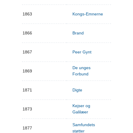
1863
Kongs-Emnerne
1866
Brand
1867
Peer Gynt
De unges
1869
Forbund
1871
Digte
Kejser og
1873
Galilæer
Samfundets
1877
støtter