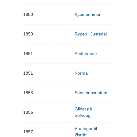
1850
Kjæmpehøien
1850
Rypen i Justedal
1851
Andhrimner
1851
Norma
1853
Sancthansnatten
Gildet på
1856
Solhoug
Fru Inger til
1857
Østråt