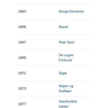
1863
Kongs-Emnerne
1866
Brand
1867
Peer Gynt
De unges
1869
Forbund
1871
Digte
Kejser og
1873
Galilæer
Samfundets
1877
støtter