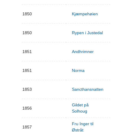
1850
Kjæmpehøien
1850
Rypen i Justedal
1851
Andhrimner
1851
Norma
1853
Sancthansnatten
Gildet på
1856
Solhoug
Fru Inger til
1857
Østråt