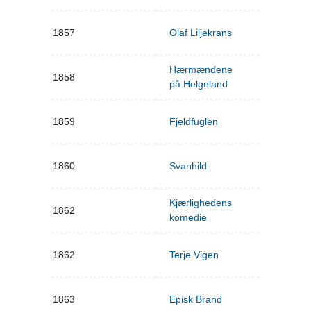
1857
Olaf Liljekrans
Hærmændene
1858
på Helgeland
1859
Fjeldfuglen
1860
Svanhild
Kjærlighedens
1862
komedie
1862
Terje Vigen
1863
Episk Brand