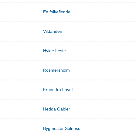
En folkefiende
Vildanden
Hvide heste
Rosmersholm
Fruen fra havet
Hedda Gabler
Bygmester Solness