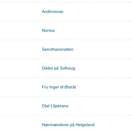
Andhrimner
Norma
Sancthansnatten
Gildet på Solhoug
Fru Inger til Østråt
Olaf Liljekrans
Hærmændene på Helgeland