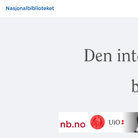
Den int
b