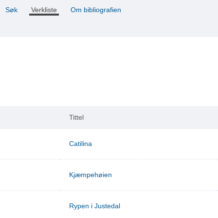
Søk
Verkliste
Om bibliografien
Tittel
Catilina
Kjæmpehøien
Rypen i Justedal