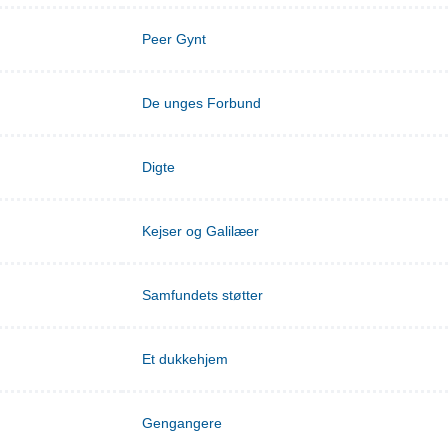
Peer Gynt
De unges Forbund
Digte
Kejser og Galilæer
Samfundets støtter
Et dukkehjem
Gengangere