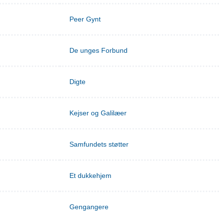
Peer Gynt
De unges Forbund
Digte
Kejser og Galilæer
Samfundets støtter
Et dukkehjem
Gengangere