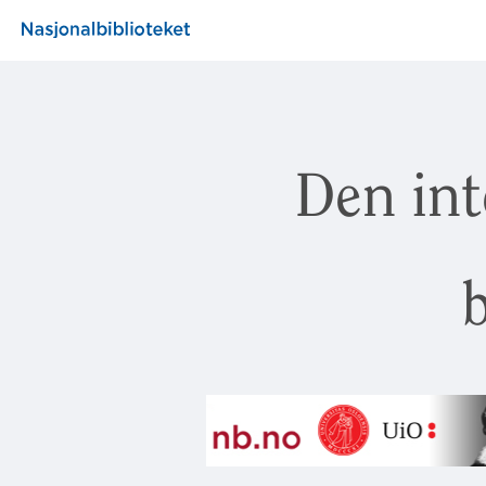
Den int
b