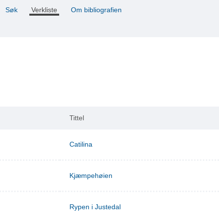
Søk
Verkliste
Om bibliografien
Tittel
Catilina
Kjæmpehøien
Rypen i Justedal