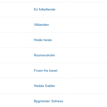
En folkefiende
Vildanden
Hvide heste
Rosmersholm
Fruen fra havet
Hedda Gabler
Bygmester Solness