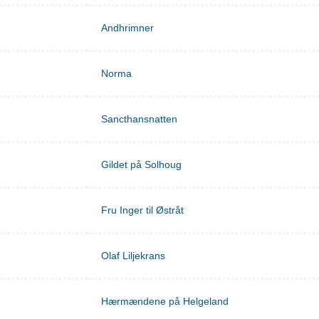
Andhrimner
Norma
Sancthansnatten
Gildet på Solhoug
Fru Inger til Østråt
Olaf Liljekrans
Hærmændene på Helgeland