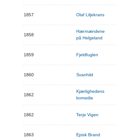
1857
Olaf Liljekrans
Hærmændene
1858
på Helgeland
1859
Fjeldfuglen
1860
Svanhild
Kjærlighedens
1862
komedie
1862
Terje Vigen
1863
Episk Brand