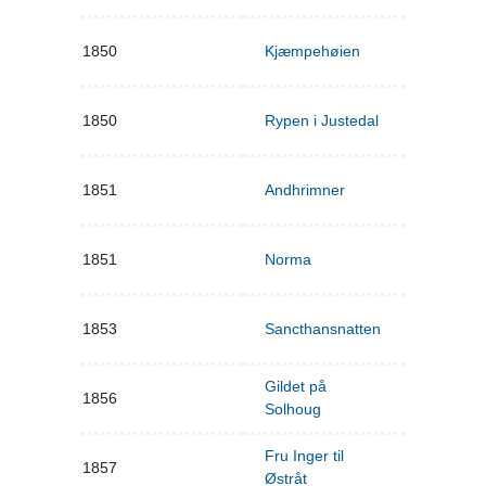
1850
Kjæmpehøien
1850
Rypen i Justedal
1851
Andhrimner
1851
Norma
1853
Sancthansnatten
Gildet på
1856
Solhoug
Fru Inger til
1857
Østråt