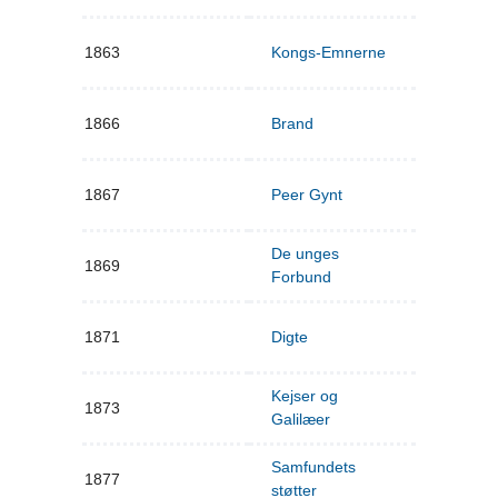
1863
Kongs-Emnerne
1866
Brand
1867
Peer Gynt
De unges
1869
Forbund
1871
Digte
Kejser og
1873
Galilæer
Samfundets
1877
støtter