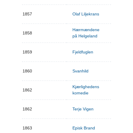
1857
Olaf Liljekrans
Hærmændene
1858
på Helgeland
1859
Fjeldfuglen
1860
Svanhild
Kjærlighedens
1862
komedie
1862
Terje Vigen
1863
Episk Brand