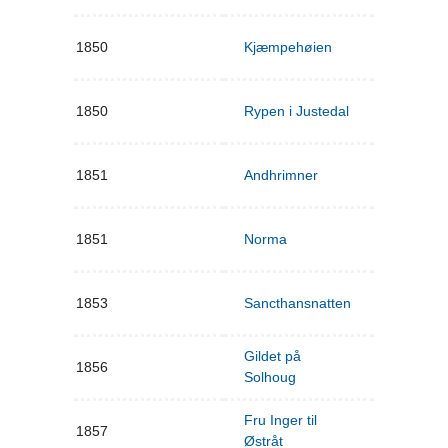
1850
Kjæmpehøien
1850
Rypen i Justedal
1851
Andhrimner
1851
Norma
1853
Sancthansnatten
Gildet på
1856
Solhoug
Fru Inger til
1857
Østråt