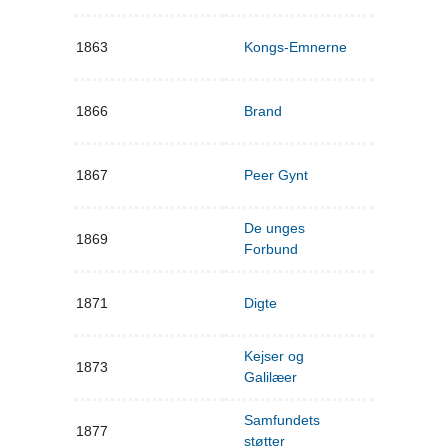
1863
Kongs-Emnerne
1866
Brand
1867
Peer Gynt
De unges
1869
Forbund
1871
Digte
Kejser og
1873
Galilæer
Samfundets
1877
støtter