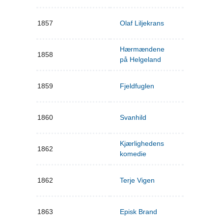
1857
Olaf Liljekrans
Hærmændene
1858
på Helgeland
1859
Fjeldfuglen
1860
Svanhild
Kjærlighedens
1862
komedie
1862
Terje Vigen
1863
Episk Brand