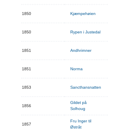
1850
Kjæmpehøien
1850
Rypen i Justedal
1851
Andhrimner
1851
Norma
1853
Sancthansnatten
Gildet på
1856
Solhoug
Fru Inger til
1857
Østråt