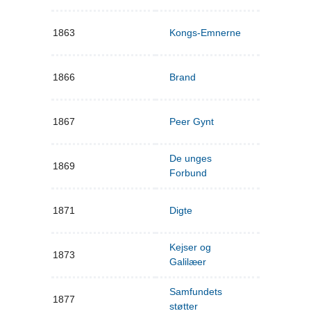
1863
Kongs-Emnerne
1866
Brand
1867
Peer Gynt
De unges
1869
Forbund
1871
Digte
Kejser og
1873
Galilæer
Samfundets
1877
støtter