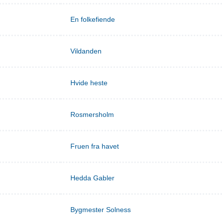
En folkefiende
Vildanden
Hvide heste
Rosmersholm
Fruen fra havet
Hedda Gabler
Bygmester Solness