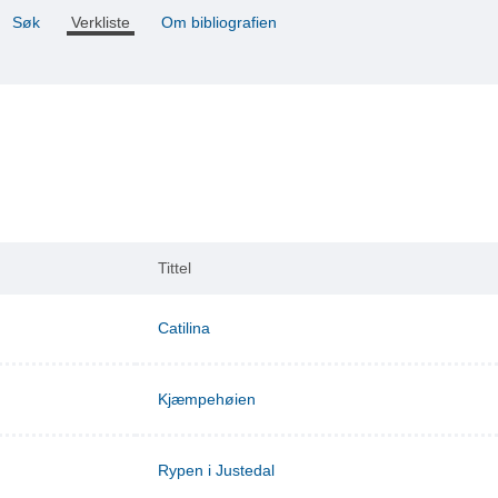
Søk
Verkliste
Om bibliografien
Tittel
Catilina
Kjæmpehøien
Rypen i Justedal