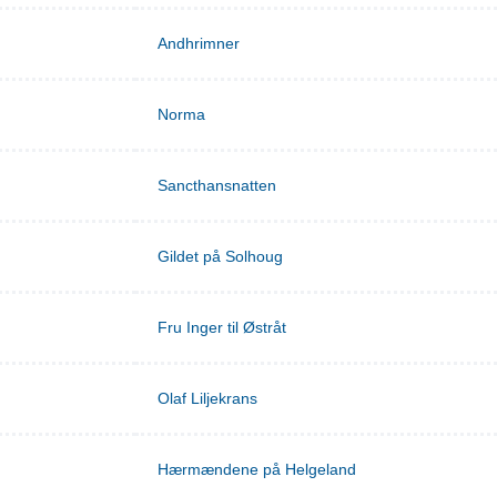
Andhrimner
Norma
Sancthansnatten
Gildet på Solhoug
Fru Inger til Østråt
Olaf Liljekrans
Hærmændene på Helgeland