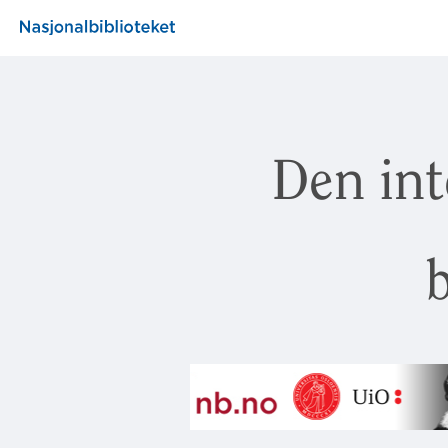
Den int
b