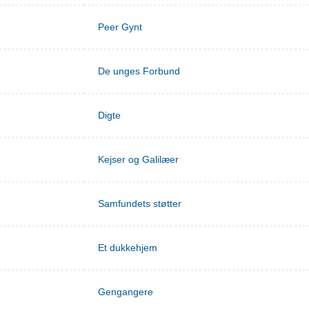
Peer Gynt
De unges Forbund
Digte
Kejser og Galilæer
Samfundets støtter
Et dukkehjem
Gengangere