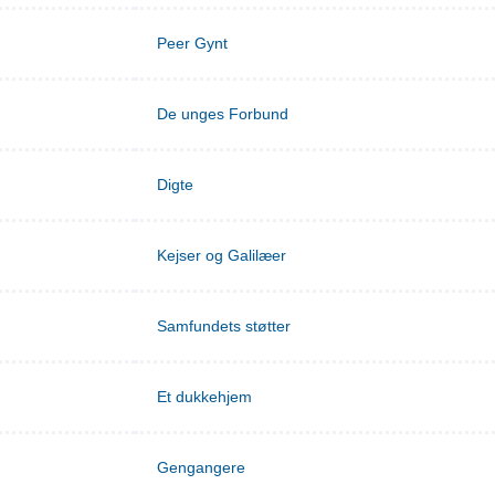
Peer Gynt
De unges Forbund
Digte
Kejser og Galilæer
Samfundets støtter
Et dukkehjem
Gengangere