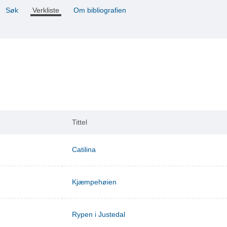
Søk
Verkliste
Om bibliografien
Tittel
Catilina
Kjæmpehøien
Rypen i Justedal