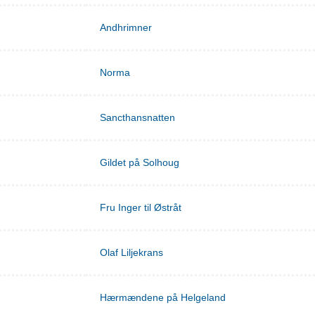
Andhrimner
Norma
Sancthansnatten
Gildet på Solhoug
Fru Inger til Østråt
Olaf Liljekrans
Hærmændene på Helgeland