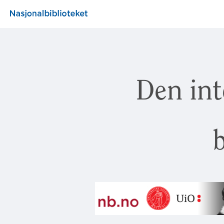
Den int
b