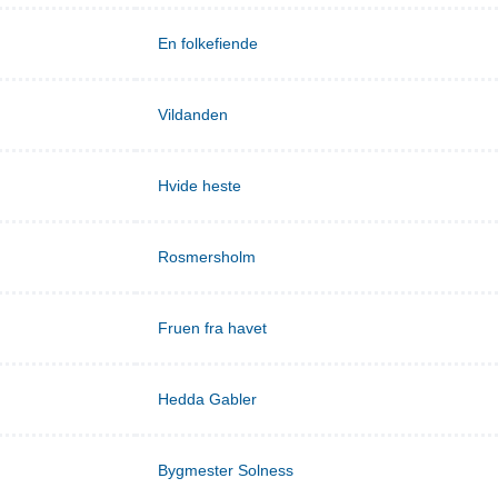
En folkefiende
Vildanden
Hvide heste
Rosmersholm
Fruen fra havet
Hedda Gabler
Bygmester Solness