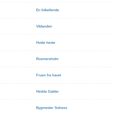
En folkefiende
Vildanden
Hvide heste
Rosmersholm
Fruen fra havet
Hedda Gabler
Bygmester Solness