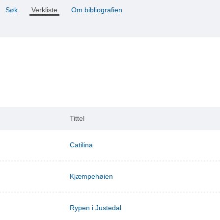
Søk
Verkliste
Om bibliografien
Tittel
Catilina
Kjæmpehøien
Rypen i Justedal