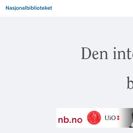
Den int
b