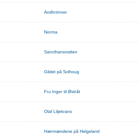
Andhrimner
Norma
Sancthansnatten
Gildet på Solhoug
Fru Inger til Østråt
Olaf Liljekrans
Hærmændene på Helgeland