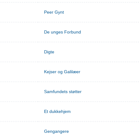
Peer Gynt
De unges Forbund
Digte
Kejser og Galilæer
Samfundets støtter
Et dukkehjem
Gengangere