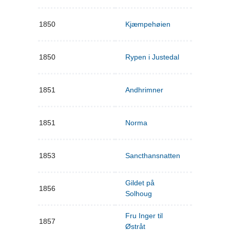
1850
Kjæmpehøien
1850
Rypen i Justedal
1851
Andhrimner
1851
Norma
1853
Sancthansnatten
Gildet på
1856
Solhoug
Fru Inger til
1857
Østråt