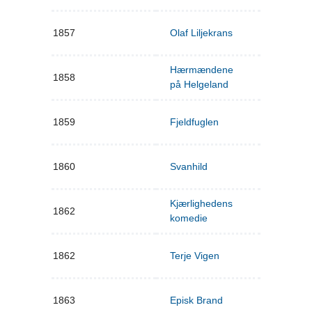
1857
Olaf Liljekrans
Hærmændene
1858
på Helgeland
1859
Fjeldfuglen
1860
Svanhild
Kjærlighedens
1862
komedie
1862
Terje Vigen
1863
Episk Brand