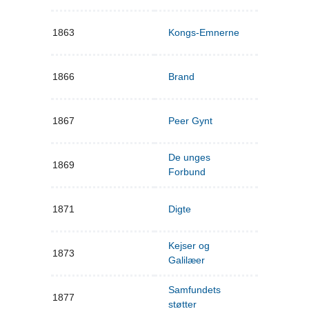
1863
Kongs-Emnerne
1866
Brand
1867
Peer Gynt
De unges
1869
Forbund
1871
Digte
Kejser og
1873
Galilæer
Samfundets
1877
støtter