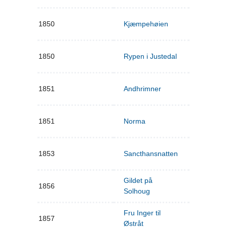
1850
Kjæmpehøien
1850
Rypen i Justedal
1851
Andhrimner
1851
Norma
1853
Sancthansnatten
Gildet på
1856
Solhoug
Fru Inger til
1857
Østråt