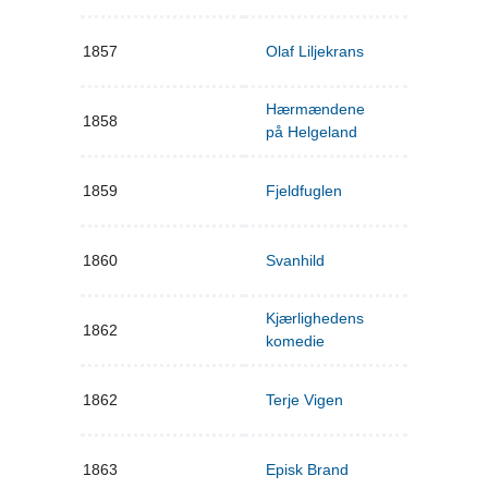
1857
Olaf Liljekrans
Hærmændene
1858
på Helgeland
1859
Fjeldfuglen
1860
Svanhild
Kjærlighedens
1862
komedie
1862
Terje Vigen
1863
Episk Brand