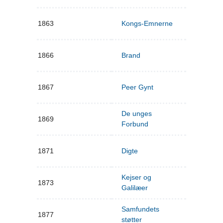
1863
Kongs-Emnerne
1866
Brand
1867
Peer Gynt
De unges
1869
Forbund
1871
Digte
Kejser og
1873
Galilæer
Samfundets
1877
støtter