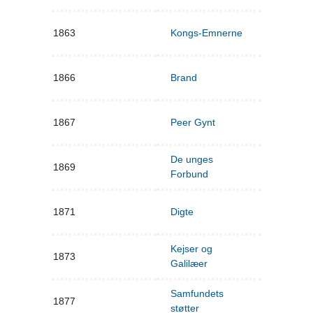
1863
Kongs-Emnerne
1866
Brand
1867
Peer Gynt
De unges
1869
Forbund
1871
Digte
Kejser og
1873
Galilæer
Samfundets
1877
støtter