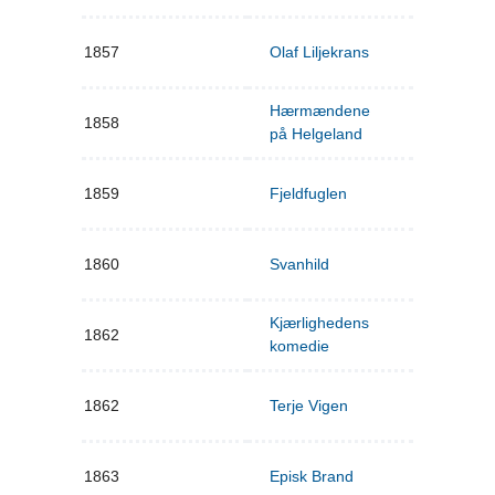
1857
Olaf Liljekrans
Hærmændene
1858
på Helgeland
1859
Fjeldfuglen
1860
Svanhild
Kjærlighedens
1862
komedie
1862
Terje Vigen
1863
Episk Brand