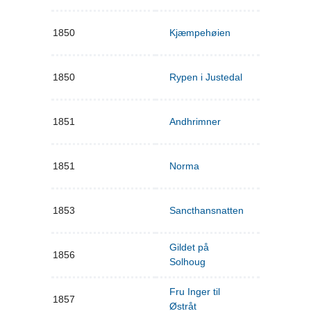
1850
Kjæmpehøien
1850
Rypen i Justedal
1851
Andhrimner
1851
Norma
1853
Sancthansnatten
Gildet på
1856
Solhoug
Fru Inger til
1857
Østråt