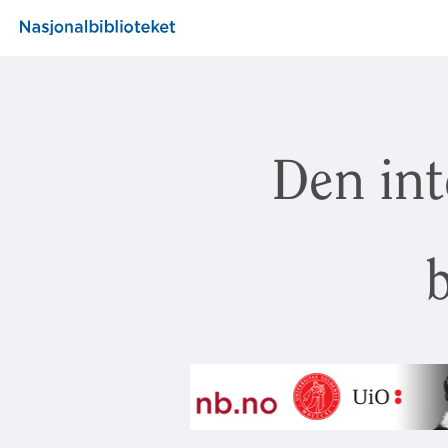
Den int
b