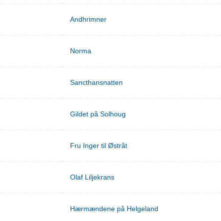
Andhrimner
Norma
Sancthansnatten
Gildet på Solhoug
Fru Inger til Østråt
Olaf Liljekrans
Hærmændene på Helgeland