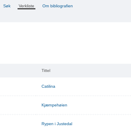
Søk
Verkliste
Om bibliografien
Tittel
Catilina
Kjæmpehøien
Rypen i Justedal