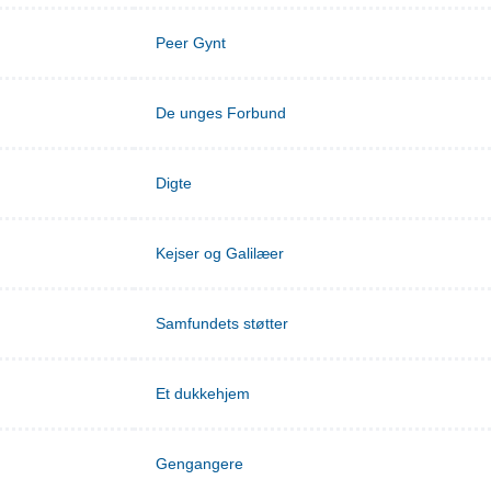
Peer Gynt
De unges Forbund
Digte
Kejser og Galilæer
Samfundets støtter
Et dukkehjem
Gengangere