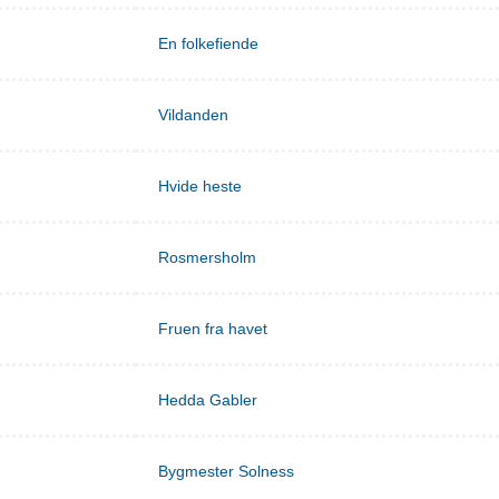
En folkefiende
Vildanden
Hvide heste
Rosmersholm
Fruen fra havet
Hedda Gabler
Bygmester Solness