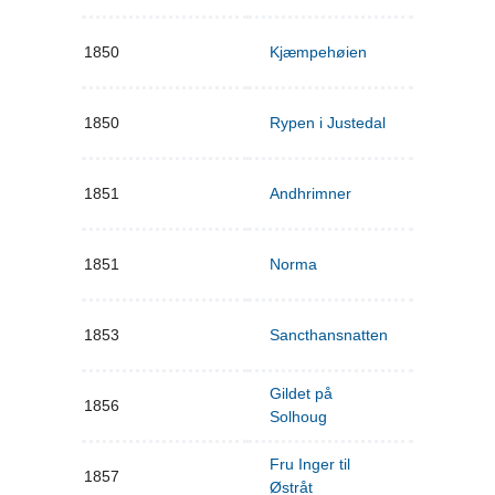
1850
Kjæmpehøien
1850
Rypen i Justedal
1851
Andhrimner
1851
Norma
1853
Sancthansnatten
Gildet på
1856
Solhoug
Fru Inger til
1857
Østråt