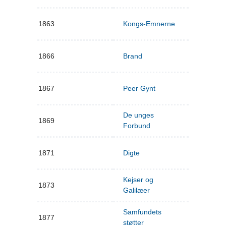
1863
Kongs-Emnerne
1866
Brand
1867
Peer Gynt
De unges
1869
Forbund
1871
Digte
Kejser og
1873
Galilæer
Samfundets
1877
støtter