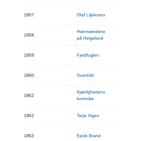
1857
Olaf Liljekrans
Hærmændene
1858
på Helgeland
1859
Fjeldfuglen
1860
Svanhild
Kjærlighedens
1862
komedie
1862
Terje Vigen
1863
Episk Brand