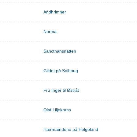
Andhrimner
Norma
Sancthansnatten
Gildet på Solhoug
Fru Inger til Østråt
Olaf Liljekrans
Hærmændene på Helgeland