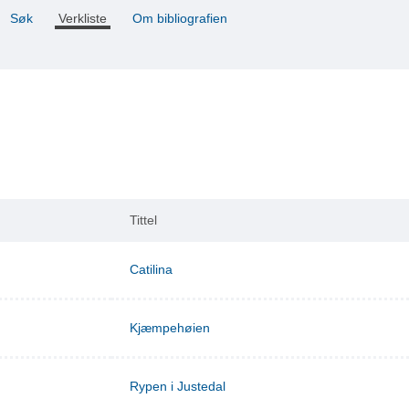
Søk
Verkliste
Om bibliografien
Tittel
Catilina
Kjæmpehøien
Rypen i Justedal