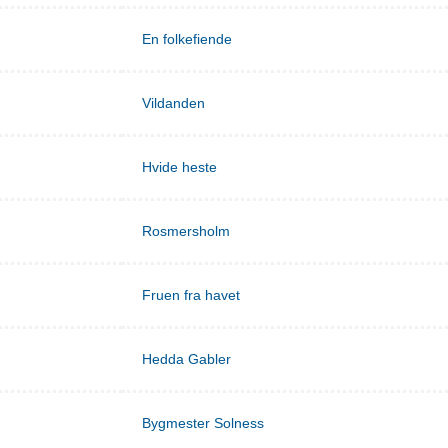
En folkefiende
Vildanden
Hvide heste
Rosmersholm
Fruen fra havet
Hedda Gabler
Bygmester Solness