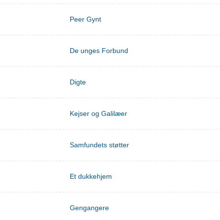
Peer Gynt
De unges Forbund
Digte
Kejser og Galilæer
Samfundets støtter
Et dukkehjem
Gengangere