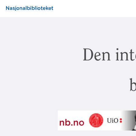
Den int
b