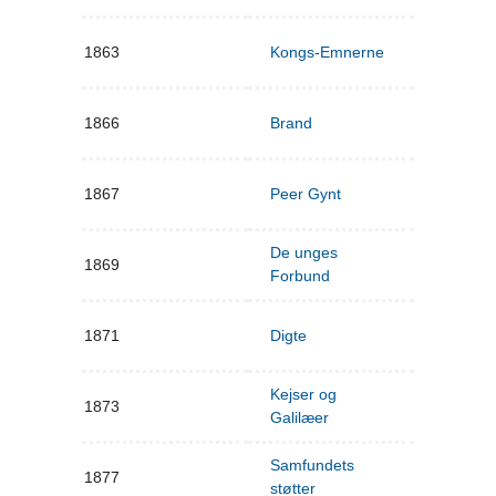
1863
Kongs-Emnerne
1866
Brand
1867
Peer Gynt
De unges
1869
Forbund
1871
Digte
Kejser og
1873
Galilæer
Samfundets
1877
støtter