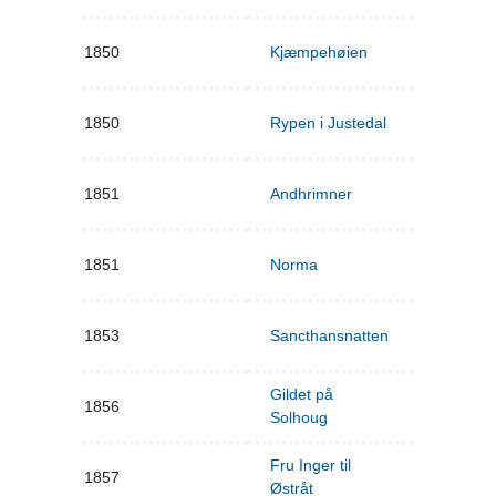
1850
Kjæmpehøien
1850
Rypen i Justedal
1851
Andhrimner
1851
Norma
1853
Sancthansnatten
Gildet på
1856
Solhoug
Fru Inger til
1857
Østråt