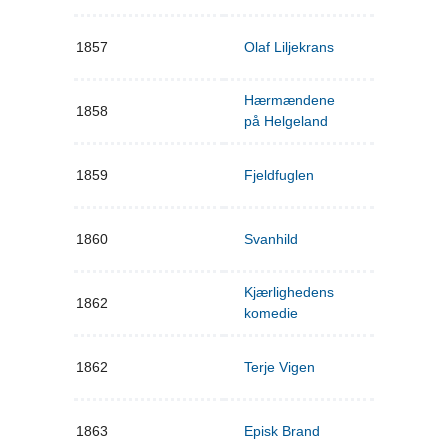
1857
Olaf Liljekrans
Hærmændene
1858
på Helgeland
1859
Fjeldfuglen
1860
Svanhild
Kjærlighedens
1862
komedie
1862
Terje Vigen
1863
Episk Brand