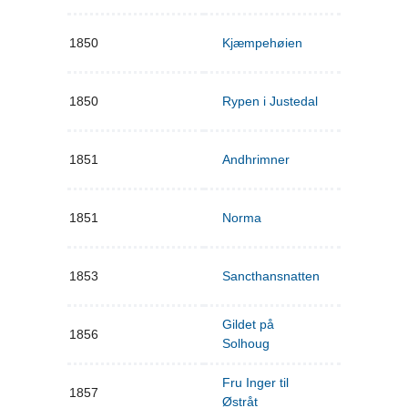
1850
Kjæmpehøien
1850
Rypen i Justedal
1851
Andhrimner
1851
Norma
1853
Sancthansnatten
Gildet på
1856
Solhoug
Fru Inger til
1857
Østråt