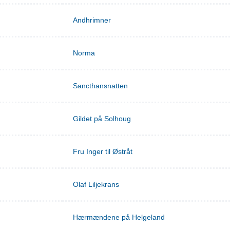
Andhrimner
Norma
Sancthansnatten
Gildet på Solhoug
Fru Inger til Østråt
Olaf Liljekrans
Hærmændene på Helgeland