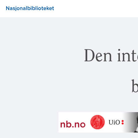
Den int
b