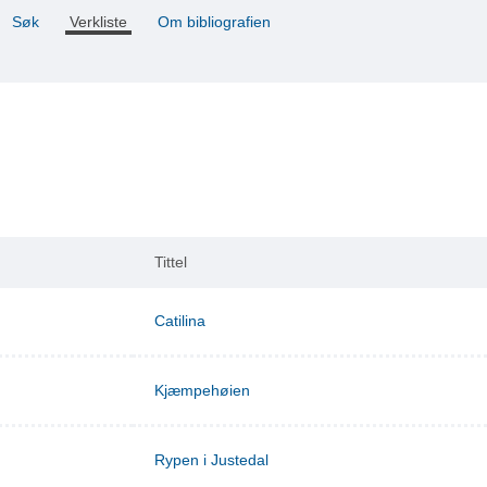
Søk
Verkliste
Om bibliografien
Tittel
Catilina
Kjæmpehøien
Rypen i Justedal