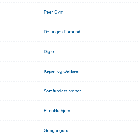
Peer Gynt
De unges Forbund
Digte
Kejser og Galilæer
Samfundets støtter
Et dukkehjem
Gengangere