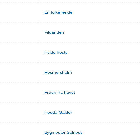
En folkefiende
Vildanden
Hvide heste
Rosmersholm
Fruen fra havet
Hedda Gabler
Bygmester Solness