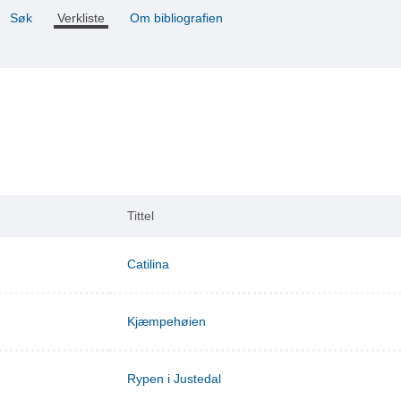
Søk
Verkliste
Om bibliografien
Tittel
Catilina
Kjæmpehøien
Rypen i Justedal