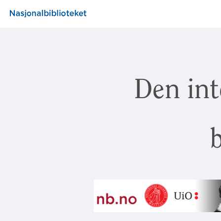
Den int
b