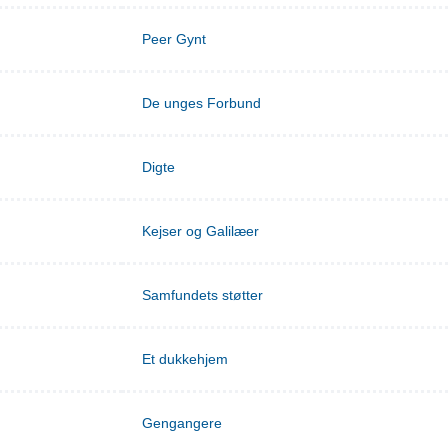
Peer Gynt
De unges Forbund
Digte
Kejser og Galilæer
Samfundets støtter
Et dukkehjem
Gengangere