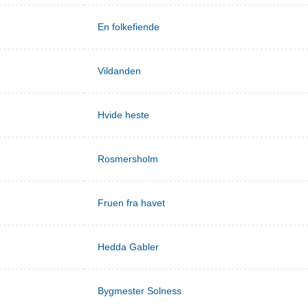
En folkefiende
Vildanden
Hvide heste
Rosmersholm
Fruen fra havet
Hedda Gabler
Bygmester Solness