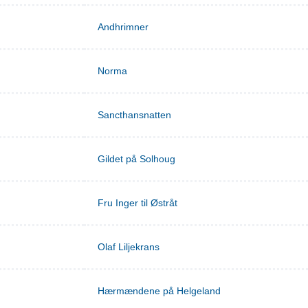
Andhrimner
Norma
Sancthansnatten
Gildet på Solhoug
Fru Inger til Østråt
Olaf Liljekrans
Hærmændene på Helgeland