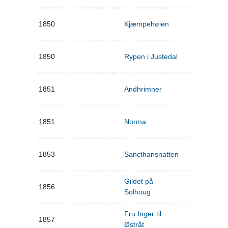
1850
Kjæmpehøien
1850
Rypen i Justedal
1851
Andhrimner
1851
Norma
1853
Sancthansnatten
Gildet på
1856
Solhoug
Fru Inger til
1857
Østråt