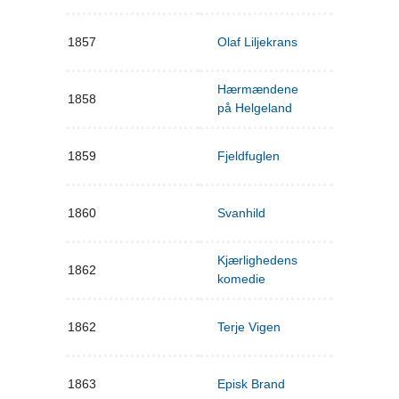
1857
Olaf Liljekrans
Hærmændene
1858
på Helgeland
1859
Fjeldfuglen
1860
Svanhild
Kjærlighedens
1862
komedie
1862
Terje Vigen
1863
Episk Brand