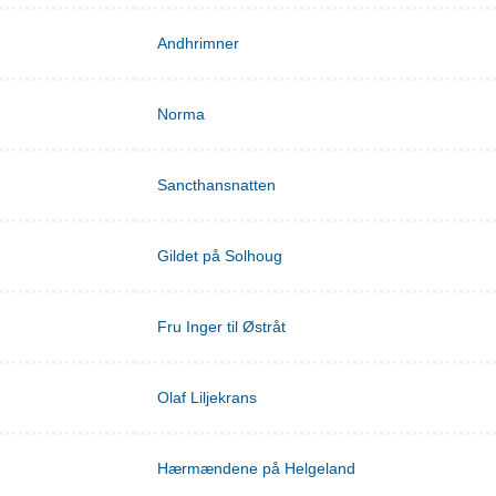
Andhrimner
Norma
Sancthansnatten
Gildet på Solhoug
Fru Inger til Østråt
Olaf Liljekrans
Hærmændene på Helgeland