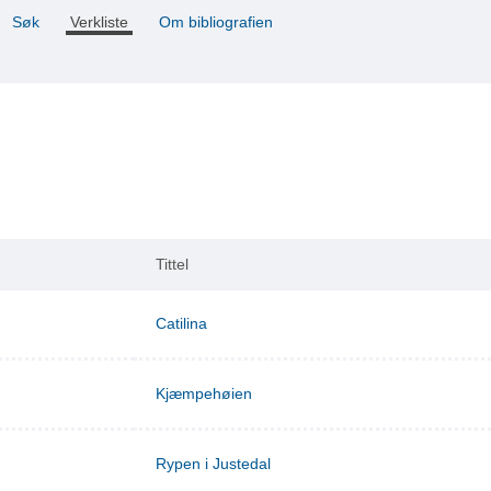
Søk
Verkliste
Om bibliografien
Tittel
Catilina
Kjæmpehøien
Rypen i Justedal