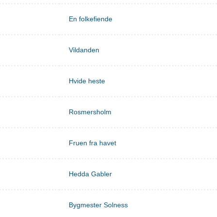
En folkefiende
Vildanden
Hvide heste
Rosmersholm
Fruen fra havet
Hedda Gabler
Bygmester Solness