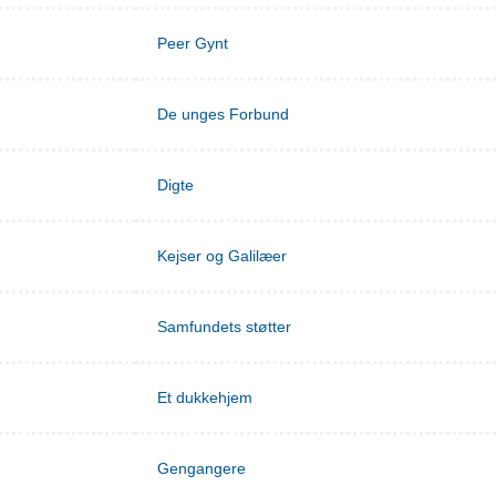
Peer Gynt
De unges Forbund
Digte
Kejser og Galilæer
Samfundets støtter
Et dukkehjem
Gengangere