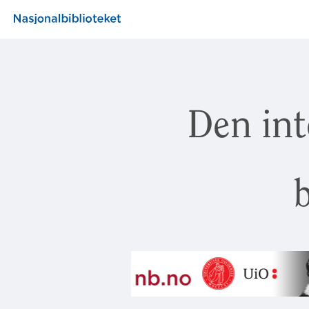
Den int
b