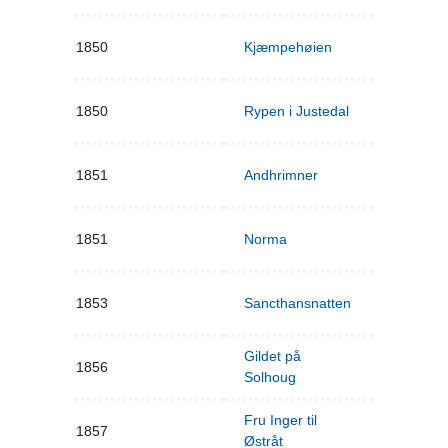
1850
Kjæmpehøien
1850
Rypen i Justedal
1851
Andhrimner
1851
Norma
1853
Sancthansnatten
Gildet på
1856
Solhoug
Fru Inger til
1857
Østråt