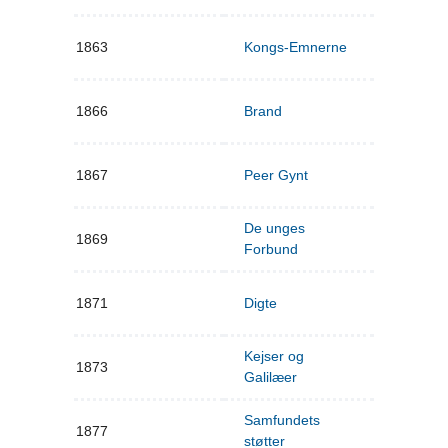
1863
Kongs-Emnerne
1866
Brand
1867
Peer Gynt
De unges
1869
Forbund
1871
Digte
Kejser og
1873
Galilæer
Samfundets
1877
støtter