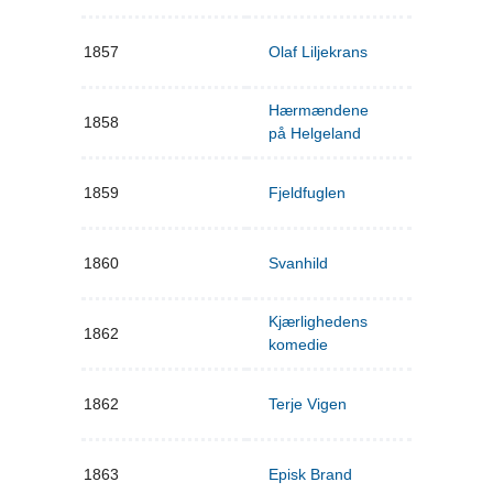
1857
Olaf Liljekrans
Hærmændene
1858
på Helgeland
1859
Fjeldfuglen
1860
Svanhild
Kjærlighedens
1862
komedie
1862
Terje Vigen
1863
Episk Brand