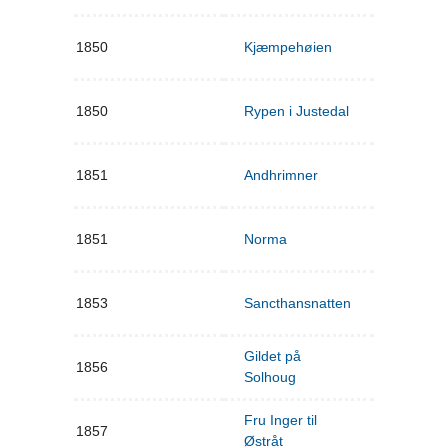
1850
Kjæmpehøien
1850
Rypen i Justedal
1851
Andhrimner
1851
Norma
1853
Sancthansnatten
Gildet på
1856
Solhoug
Fru Inger til
1857
Østråt