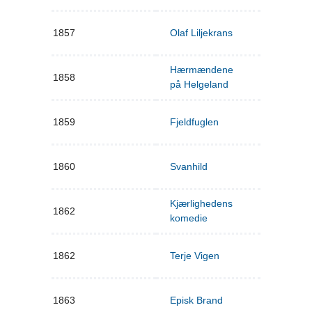
1857
Olaf Liljekrans
Hærmændene
1858
på Helgeland
1859
Fjeldfuglen
1860
Svanhild
Kjærlighedens
1862
komedie
1862
Terje Vigen
1863
Episk Brand