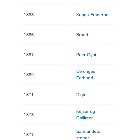
1863
Kongs-Emnerne
1866
Brand
1867
Peer Gynt
De unges
1869
Forbund
1871
Digte
Kejser og
1873
Galilæer
Samfundets
1877
støtter