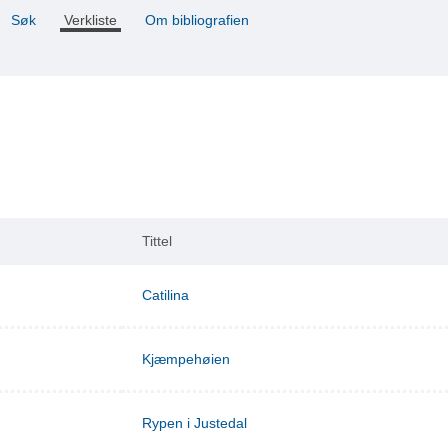
Søk
Verkliste
Om bibliografien
Tittel
Catilina
Kjæmpehøien
Rypen i Justedal