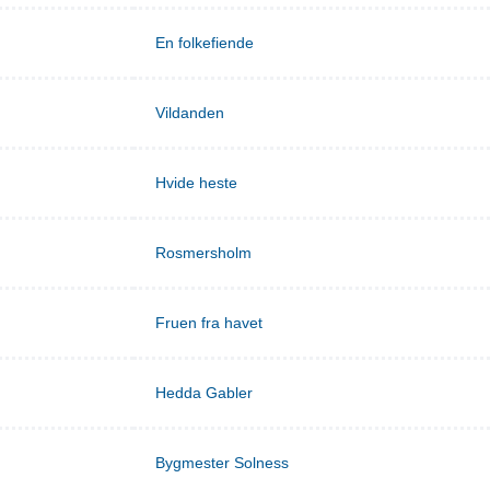
En folkefiende
Vildanden
Hvide heste
Rosmersholm
Fruen fra havet
Hedda Gabler
Bygmester Solness