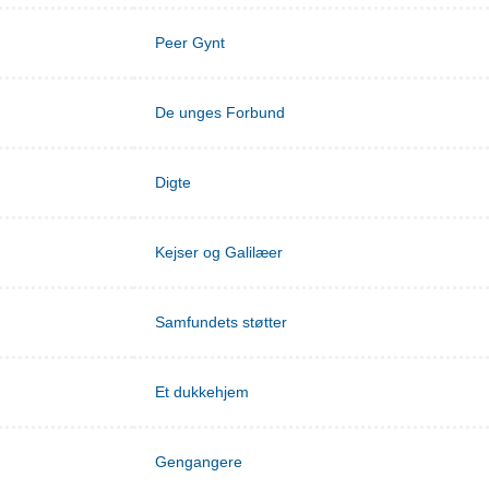
Peer Gynt
De unges Forbund
Digte
Kejser og Galilæer
Samfundets støtter
Et dukkehjem
Gengangere