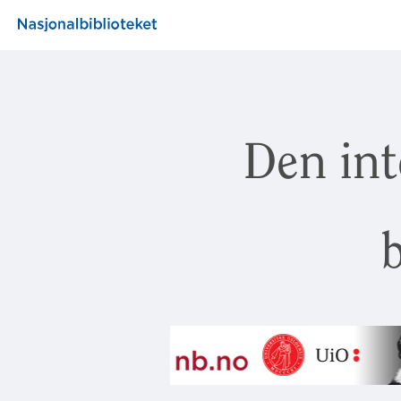
Den int
b