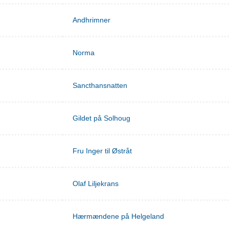
Andhrimner
Norma
Sancthansnatten
Gildet på Solhoug
Fru Inger til Østråt
Olaf Liljekrans
Hærmændene på Helgeland