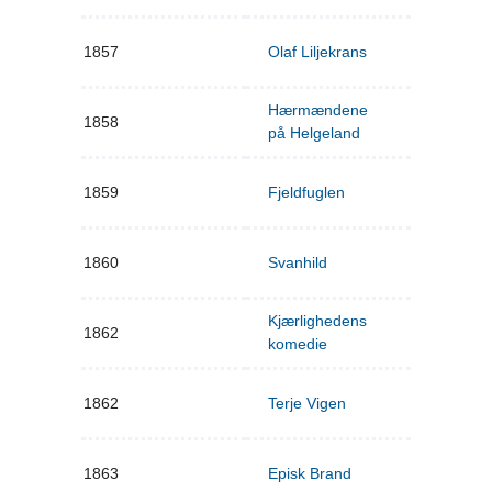
1857
Olaf Liljekrans
Hærmændene
1858
på Helgeland
1859
Fjeldfuglen
1860
Svanhild
Kjærlighedens
1862
komedie
1862
Terje Vigen
1863
Episk Brand