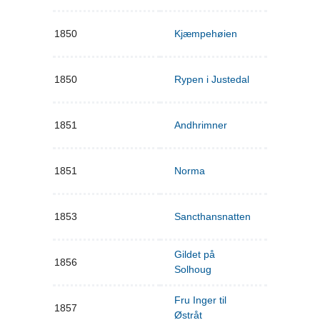
1850
Kjæmpehøien
1850
Rypen i Justedal
1851
Andhrimner
1851
Norma
1853
Sancthansnatten
Gildet på
1856
Solhoug
Fru Inger til
1857
Østråt