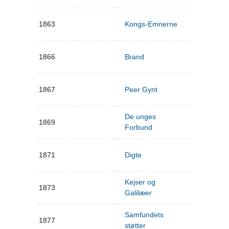
1863
Kongs-Emnerne
1866
Brand
1867
Peer Gynt
De unges
1869
Forbund
1871
Digte
Kejser og
1873
Galilæer
Samfundets
1877
støtter