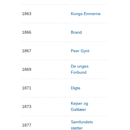
1863
Kongs-Emnerne
1866
Brand
1867
Peer Gynt
De unges
1869
Forbund
1871
Digte
Kejser og
1873
Galilæer
Samfundets
1877
støtter