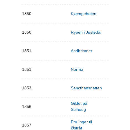
1850
Kjæmpehøien
1850
Rypen i Justedal
1851
Andhrimner
1851
Norma
1853
Sancthansnatten
Gildet på
1856
Solhoug
Fru Inger til
1857
Østråt