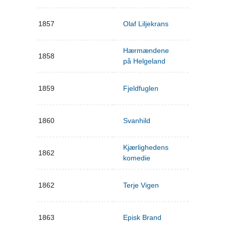
1857
Olaf Liljekrans
Hærmændene
1858
på Helgeland
1859
Fjeldfuglen
1860
Svanhild
Kjærlighedens
1862
komedie
1862
Terje Vigen
1863
Episk Brand