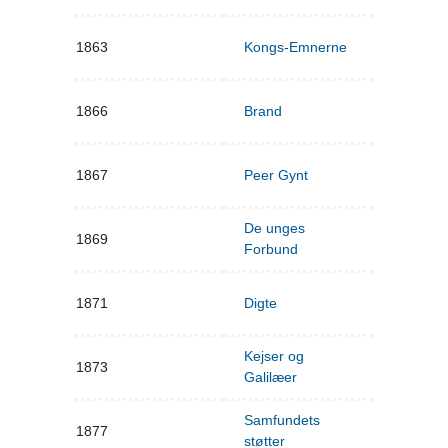
1863
Kongs-Emnerne
1866
Brand
1867
Peer Gynt
De unges
1869
Forbund
1871
Digte
Kejser og
1873
Galilæer
Samfundets
1877
støtter