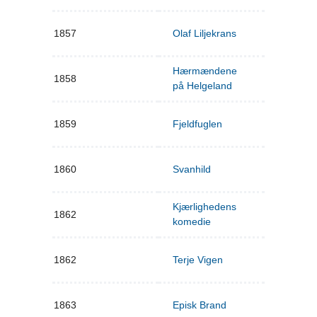
1857
Olaf Liljekrans
Hærmændene
1858
på Helgeland
1859
Fjeldfuglen
1860
Svanhild
Kjærlighedens
1862
komedie
1862
Terje Vigen
1863
Episk Brand