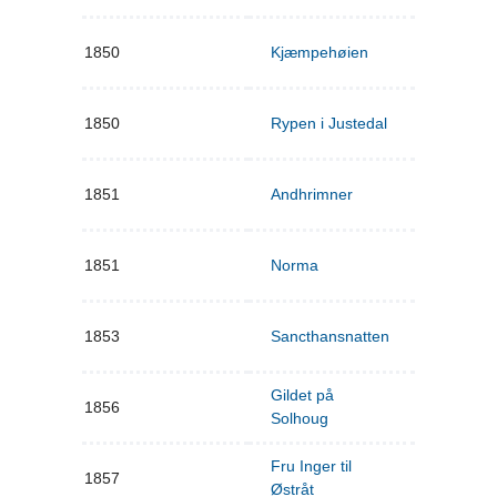
1850
Kjæmpehøien
1850
Rypen i Justedal
1851
Andhrimner
1851
Norma
1853
Sancthansnatten
Gildet på
1856
Solhoug
Fru Inger til
1857
Østråt