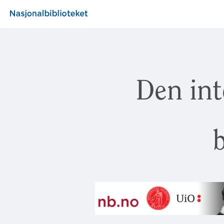
Den int
b