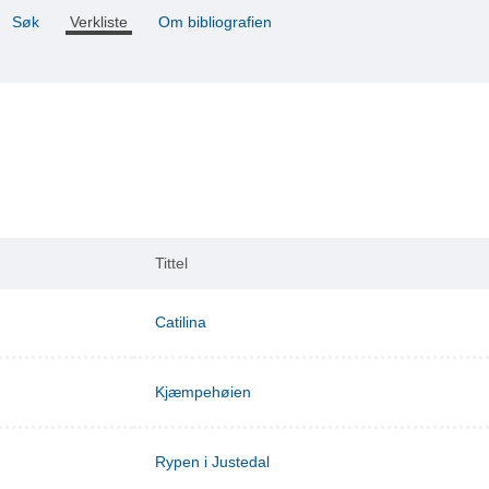
Søk
Verkliste
Om bibliografien
Tittel
Catilina
Kjæmpehøien
Rypen i Justedal