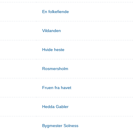
En folkefiende
Vildanden
Hvide heste
Rosmersholm
Fruen fra havet
Hedda Gabler
Bygmester Solness