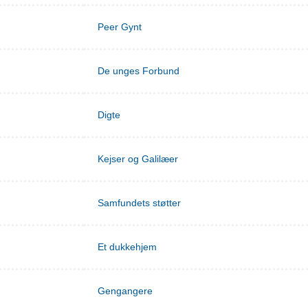
Peer Gynt
De unges Forbund
Digte
Kejser og Galilæer
Samfundets støtter
Et dukkehjem
Gengangere