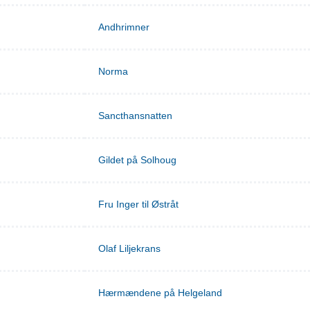
Andhrimner
Norma
Sancthansnatten
Gildet på Solhoug
Fru Inger til Østråt
Olaf Liljekrans
Hærmændene på Helgeland