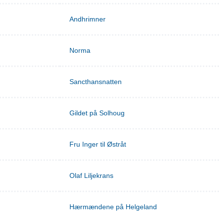
Andhrimner
Norma
Sancthansnatten
Gildet på Solhoug
Fru Inger til Østråt
Olaf Liljekrans
Hærmændene på Helgeland