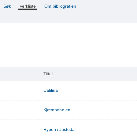
Søk
Verkliste
Om bibliografien
Tittel
Catilina
Kjæmpehøien
Rypen i Justedal