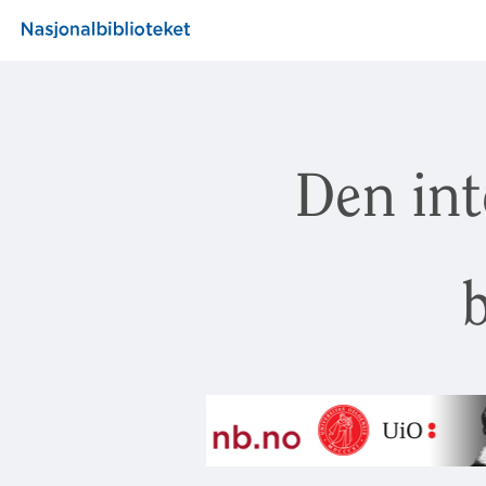
Den int
b