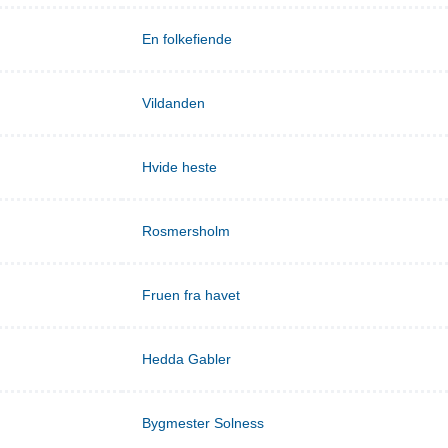
En folkefiende
Vildanden
Hvide heste
Rosmersholm
Fruen fra havet
Hedda Gabler
Bygmester Solness