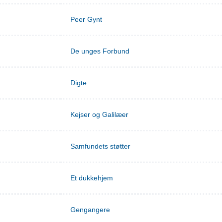
Peer Gynt
De unges Forbund
Digte
Kejser og Galilæer
Samfundets støtter
Et dukkehjem
Gengangere