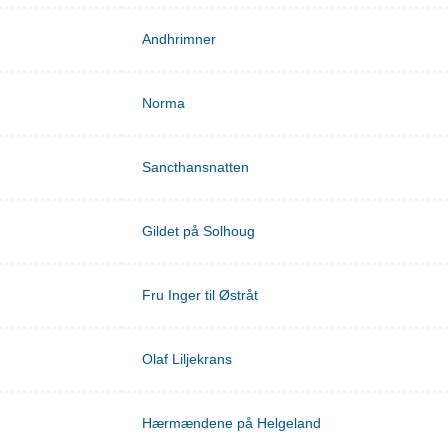
Andhrimner
Norma
Sancthansnatten
Gildet på Solhoug
Fru Inger til Østråt
Olaf Liljekrans
Hærmændene på Helgeland