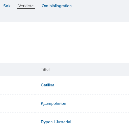
Søk
Verkliste
Om bibliografien
Tittel
Catilina
Kjæmpehøien
Rypen i Justedal