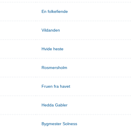
En folkefiende
Vildanden
Hvide heste
Rosmersholm
Fruen fra havet
Hedda Gabler
Bygmester Solness