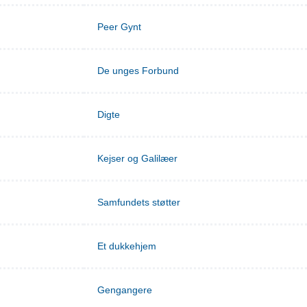
Peer Gynt
De unges Forbund
Digte
Kejser og Galilæer
Samfundets støtter
Et dukkehjem
Gengangere