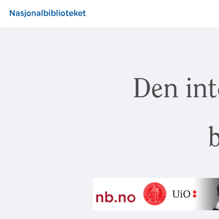
Den int
b