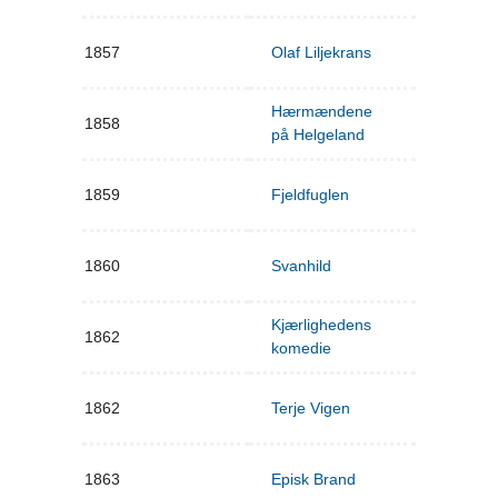
1857
Olaf Liljekrans
Hærmændene
1858
på Helgeland
1859
Fjeldfuglen
1860
Svanhild
Kjærlighedens
1862
komedie
1862
Terje Vigen
1863
Episk Brand