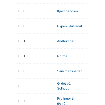
1850
Kjæmpehøien
1850
Rypen i Justedal
1851
Andhrimner
1851
Norma
1853
Sancthansnatten
Gildet på
1856
Solhoug
Fru Inger til
1857
Østråt