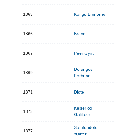
1863
Kongs-Emnerne
1866
Brand
1867
Peer Gynt
De unges
1869
Forbund
1871
Digte
Kejser og
1873
Galilæer
Samfundets
1877
støtter