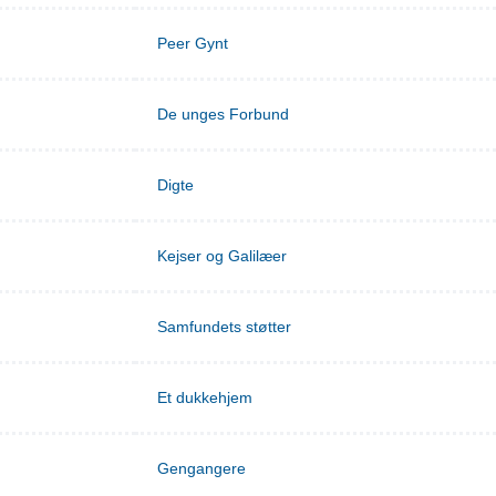
Peer Gynt
De unges Forbund
Digte
Kejser og Galilæer
Samfundets støtter
Et dukkehjem
Gengangere