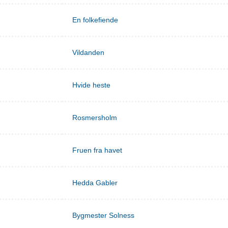
En folkefiende
Vildanden
Hvide heste
Rosmersholm
Fruen fra havet
Hedda Gabler
Bygmester Solness