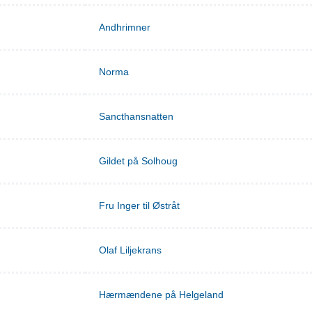
Andhrimner
Norma
Sancthansnatten
Gildet på Solhoug
Fru Inger til Østråt
Olaf Liljekrans
Hærmændene på Helgeland