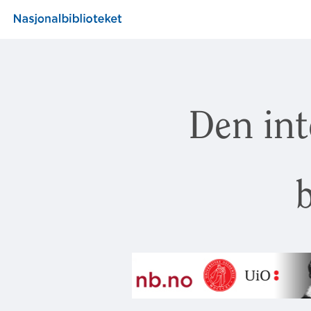
Den int
b