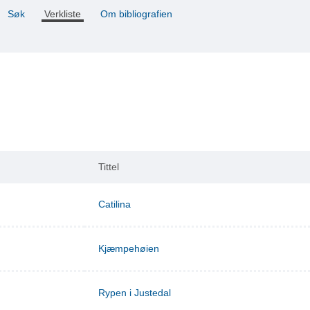
Søk
Verkliste
Om bibliografien
Tittel
Catilina
Kjæmpehøien
Rypen i Justedal